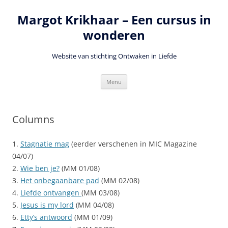
Ga
naar
Margot Krikhaar – Een cursus in
de
inhoud
wonderen
Website van stichting Ontwaken in Liefde
Menu
Columns
1.
Stagnatie mag
(eerder verschenen in MIC Magazine
04/07)
2.
Wie ben je?
(MM 01/08)
3.
Het onbegaanbare pad
(MM 02/08)
4.
Liefde ontvangen
(MM 03/08)
5.
Jesus is my lord
(MM 04/08)
6.
Etty’s antwoord
(MM 01/09)